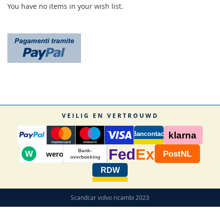
You have no items in your wish list.
VEILIG EN VERTROUWD
Bancontact
klarna
Fed
Ex
Bank-
W
PostNL
wero
overboeking
RDW
Scandcar volvo ricambi 2023