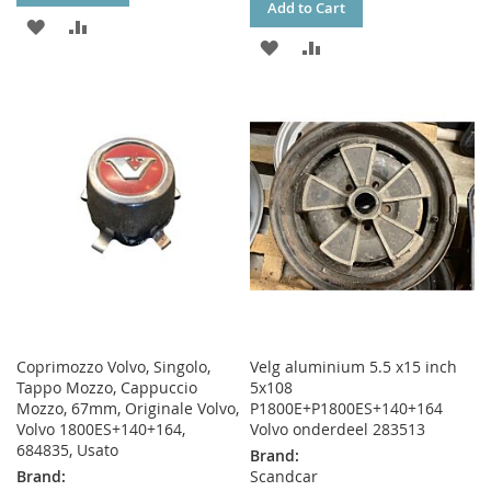
Add to Cart
ADD
ADD
ADD
ADD
TO
TO
TO
TO
WISH
COMPARE
WISH
COMPARE
LIST
LIST
Coprimozzo Volvo, Singolo,
Velg aluminium 5.5 x15 inch
Tappo Mozzo, Cappuccio
5x108
Mozzo, 67mm, Originale Volvo,
P1800E+P1800ES+140+164
Volvo 1800ES+140+164,
Volvo onderdeel 283513
684835, Usato
Brand:
Brand:
Scandcar