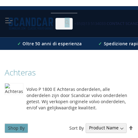
Skip
to
Content
+31(0)13 5134033
CONTACT SCAN
Cerca
✓
Oltre 50 anni di esperienza
✓
Spedizione rap
Achteras
Volvo P 1800 E Achteras onderdelen, alle
onderdelen zijn door Scandcar volvo onderdelen
getest. Wij verkopen originele volvo onderdelen,
en/of van gelijkwaardige kwaliteit.
Se
Sort By
Shop By
De