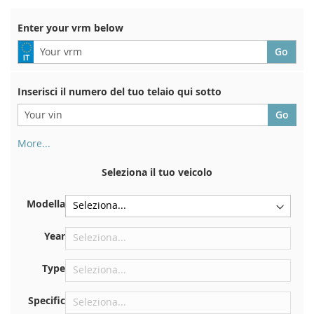
Di
Enter your vrm below
Inserisci il numero del tuo telaio qui sotto
More...
Il numero di telaio si trova sul retro del certificato di
immatricolazione. E anche in macchina
Seleziona il tuo veicolo
Sulla piastra inferiore del sedile anteriore destro
Modella
Centrare contro la paratia sotto il cofano
Proprio nel vano motore
Year
Vicino al parabrezza, sul cruscotto
Type
Nel montante della portiera posteriore destra
Specific