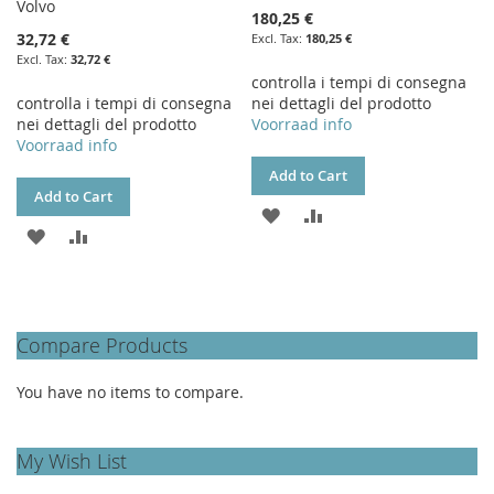
Volvo
180,25 €
32,72 €
180,25 €
32,72 €
controlla i tempi di consegna
controlla i tempi di consegna
nei dettagli del prodotto
nei dettagli del prodotto
Voorraad info
Voorraad info
Add to Cart
Add to Cart
ADD
ADD
ADD
ADD
TO
TO
TO
TO
WISH
COMPARE
WISH
COMPARE
LIST
Compare Products
LIST
You have no items to compare.
My Wish List