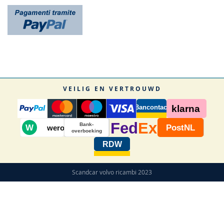
VEILIG EN VERTROUWD
Bancontact
klarna
Fed
Ex
Bank-
W
PostNL
wero
overboeking
RDW
Scandcar volvo ricambi 2023