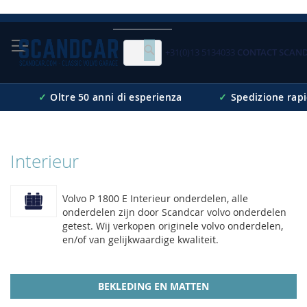
Skip
to
Content
+31(0)13 5134033
CONTACT SCAN
Cerca
✓
Oltre 50 anni di esperienza
✓
Spedizione rap
Interieur
Volvo P 1800 E Interieur onderdelen, alle
onderdelen zijn door Scandcar volvo onderdelen
getest. Wij verkopen originele volvo onderdelen,
en/of van gelijkwaardige kwaliteit.
BEKLEDING EN MATTEN