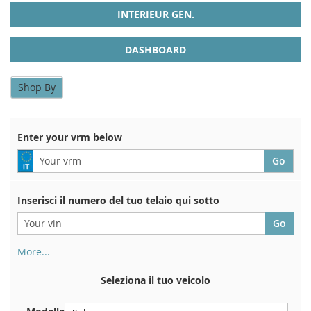
INTERIEUR GEN.
DASHBOARD
Shop By
Enter your vrm below
Inserisci il numero del tuo telaio qui sotto
More...
Il numero di telaio si trova sul retro del certificato di
immatricolazione. E anche in macchina
Seleziona il tuo veicolo
Sulla piastra inferiore del sedile anteriore destro