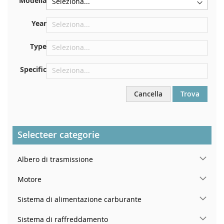
Modella
Centrare contro la paratia sotto il cofano
Proprio nel vano motore
Year
Vicino al parabrezza, sul cruscotto
Type
Nel montante della portiera posteriore destra
Specific
Cancella
Trova
Selecteer categorie
Albero di trasmissione
Motore
Sistema di alimentazione carburante
Sistema di raffreddamento