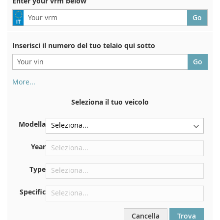
Enter your vrm below
Inserisci il numero del tuo telaio qui sotto
More...
Il numero di telaio si trova sul retro del certificato di
immatricolazione. E anche in macchina
Seleziona il tuo veicolo
Sulla piastra inferiore del sedile anteriore destro
Modella
Centrare contro la paratia sotto il cofano
Proprio nel vano motore
Year
Vicino al parabrezza, sul cruscotto
Type
Nel montante della portiera posteriore destra
Specific
Cancella
Trova