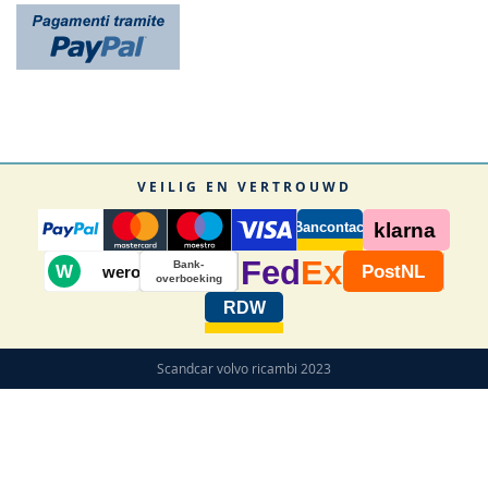
VEILIG EN VERTROUWD
Bancontact
klarna
Fed
Ex
Bank-
W
PostNL
wero
overboeking
RDW
Scandcar volvo ricambi 2023