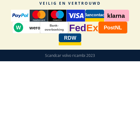
VEILIG EN VERTROUWD
Bancontact
klarna
Fed
Ex
Bank-
W
PostNL
wero
overboeking
RDW
Scandcar volvo ricambi 2023