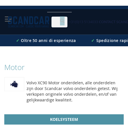
Skip
to
Content
+31(0)13 5134033
CONTACT SCAN
Cerca
✓
Oltre 50 anni di esperienza
✓
Spedizione rap
Motor
Volvo XC90 Motor onderdelen, alle onderdelen
zijn door Scandcar volvo onderdelen getest. Wij
verkopen originele volvo onderdelen, en/of van
gelijkwaardige kwaliteit.
KOELSYSTEEM