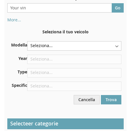
More...
Il numero di telaio si trova sul retro del certificato di
immatricolazione. E anche in macchina
Seleziona il tuo veicolo
Sulla piastra inferiore del sedile anteriore destro
Modella
Centrare contro la paratia sotto il cofano
Proprio nel vano motore
Year
Vicino al parabrezza, sul cruscotto
Type
Nel montante della portiera posteriore destra
Specific
Cancella
Trova
Selecteer categorie